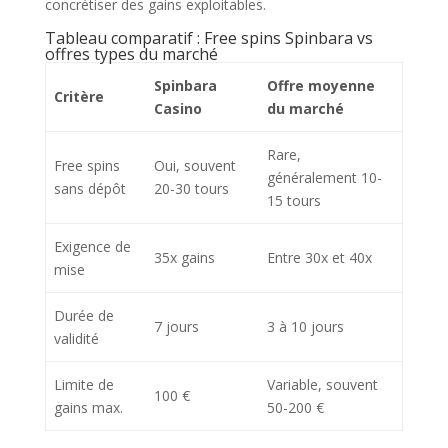
concrétiser des gains exploitables.
Tableau comparatif : Free spins Spinbara vs
offres types du marché
Spinbara
Offre moyenne
Critère
Casino
du marché
Rare,
Free spins
Oui, souvent
généralement 10-
sans dépôt
20-30 tours
15 tours
Exigence de
35x gains
Entre 30x et 40x
mise
Durée de
7 jours
3 à 10 jours
validité
Limite de
Variable, souvent
100 €
gains max.
50-200 €