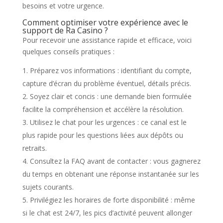
besoins et votre urgence.
Comment optimiser votre expérience avec le
support de Ra Casino ?
Pour recevoir une assistance rapide et efficace, voici
quelques conseils pratiques :
Préparez vos informations : identifiant du compte,
capture d’écran du problème éventuel, détails précis.
Soyez clair et concis : une demande bien formulée
facilite la compréhension et accélère la résolution.
Utilisez le chat pour les urgences : ce canal est le
plus rapide pour les questions liées aux dépôts ou
retraits.
Consultez la FAQ avant de contacter : vous gagnerez
du temps en obtenant une réponse instantanée sur les
sujets courants.
Privilégiez les horaires de forte disponibilité : même
si le chat est 24/7, les pics d’activité peuvent allonger