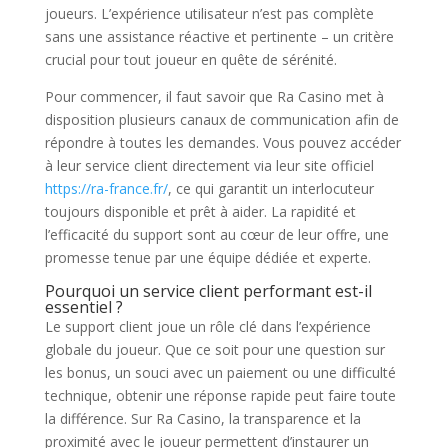
joueurs. L’expérience utilisateur n’est pas complète
sans une assistance réactive et pertinente – un critère
crucial pour tout joueur en quête de sérénité.
Pour commencer, il faut savoir que Ra Casino met à
disposition plusieurs canaux de communication afin de
répondre à toutes les demandes. Vous pouvez accéder
à leur service client directement via leur site officiel
https://ra-france.fr/
, ce qui garantit un interlocuteur
toujours disponible et prêt à aider. La rapidité et
l’efficacité du support sont au cœur de leur offre, une
promesse tenue par une équipe dédiée et experte.
Pourquoi un service client performant est-il
essentiel ?
Le support client joue un rôle clé dans l’expérience
globale du joueur. Que ce soit pour une question sur
les bonus, un souci avec un paiement ou une difficulté
technique, obtenir une réponse rapide peut faire toute
la différence. Sur Ra Casino, la transparence et la
proximité avec le joueur permettent d’instaurer un