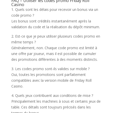
FAQ – Utiliser les codes promo Friday Roll
Casino
1. Quels sont les délais pour recevoir un bonus via un
code promo ?
Les bonus sont crédités instantanément après la
validation du code et la réalisation du dépôt minimum.
2. Est-ce que je peux utiliser plusieurs codes promo en
même temps ?
Généralement, non. Chaque code promo est limité à
une offre par joueur, mais il est possible de cumuler
des promotions différentes à des moments distincts.
3. Les codes promo sont-ils valides sur mobile ?
Oui, toutes les promotions sont parfaitement
compatibles avec la version mobile de Friday Roll
Casino.
4. Quels jeux contribuent aux conditions de mise ?
Principalement les machines à sous et certains jeux de
table. Ces détails sont toujours précisés dans les
termes du bonus.