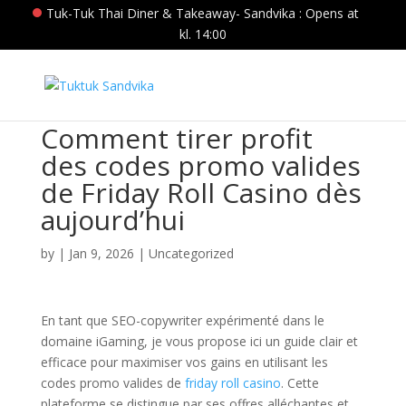
Tuk-Tuk Thai Diner & Takeaway- Sandvika : Opens at
kl. 14:00
Comment tirer profit
des codes promo valides
de Friday Roll Casino dès
aujourd’hui
by
|
Jan 9, 2026
|
Uncategorized
En tant que SEO-copywriter expérimenté dans le
domaine iGaming, je vous propose ici un guide clair et
efficace pour maximiser vos gains en utilisant les
codes promo valides de
friday roll casino
. Cette
plateforme se distingue par ses offres alléchantes et