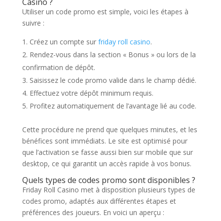
Casino ?
Utiliser un code promo est simple, voici les étapes à
suivre :
Créez un compte sur
friday roll casino
.
Rendez-vous dans la section « Bonus » ou lors de la
confirmation de dépôt.
Saisissez le code promo valide dans le champ dédié.
Effectuez votre dépôt minimum requis.
Profitez automatiquement de l’avantage lié au code.
Cette procédure ne prend que quelques minutes, et les
bénéfices sont immédiats. Le site est optimisé pour
que l’activation se fasse aussi bien sur mobile que sur
desktop, ce qui garantit un accès rapide à vos bonus.
Quels types de codes promo sont disponibles ?
Friday Roll Casino met à disposition plusieurs types de
codes promo, adaptés aux différentes étapes et
préférences des joueurs. En voici un aperçu :