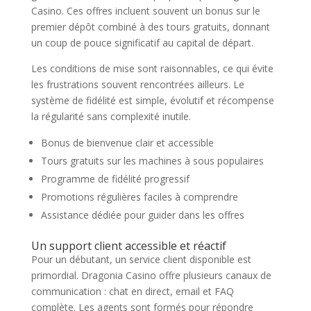
Casino. Ces offres incluent souvent un bonus sur le
premier dépôt combiné à des tours gratuits, donnant
un coup de pouce significatif au capital de départ.
Les conditions de mise sont raisonnables, ce qui évite
les frustrations souvent rencontrées ailleurs. Le
système de fidélité est simple, évolutif et récompense
la régularité sans complexité inutile.
Bonus de bienvenue clair et accessible
Tours gratuits sur les machines à sous populaires
Programme de fidélité progressif
Promotions régulières faciles à comprendre
Assistance dédiée pour guider dans les offres
Un support client accessible et réactif
Pour un débutant, un service client disponible est
primordial. Dragonia Casino offre plusieurs canaux de
communication : chat en direct, email et FAQ
complète. Les agents sont formés pour répondre