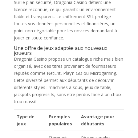
Sur le plan sécurité, Dragonia Casino détient une
licence reconnue, ce qui garantit un environnement
fiable et transparent. Le chiffrement SSL protège
toutes vos données personnelles et financières, un
point non négociable pour les novices demandant à
jouer en toute confiance.
Une offre de jeux adaptée aux nouveaux
joueurs
Dragonia Casino propose un catalogue riche mais bien
organisé, avec des titres provenant de fournisseurs
réputés comme NetEnt, Play’n GO ou Microgaming.
Cette diversité permet aux débutants de découvrir
différents styles : machines à sous, jeux de table,
jackpots progressifs, sans être perdus face à un choix
trop massif.
Type de
Exemples
Avantage pour
jeux
populaires
débutants
Starburst,
Règles simples,