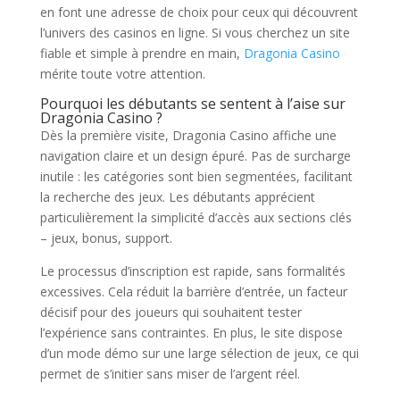
en font une adresse de choix pour ceux qui découvrent
l’univers des casinos en ligne. Si vous cherchez un site
fiable et simple à prendre en main,
Dragonia Casino
mérite toute votre attention.
Pourquoi les débutants se sentent à l’aise sur
Dragonia Casino ?
Dès la première visite, Dragonia Casino affiche une
navigation claire et un design épuré. Pas de surcharge
inutile : les catégories sont bien segmentées, facilitant
la recherche des jeux. Les débutants apprécient
particulièrement la simplicité d’accès aux sections clés
– jeux, bonus, support.
Le processus d’inscription est rapide, sans formalités
excessives. Cela réduit la barrière d’entrée, un facteur
décisif pour des joueurs qui souhaitent tester
l’expérience sans contraintes. En plus, le site dispose
d’un mode démo sur une large sélection de jeux, ce qui
permet de s’initier sans miser de l’argent réel.