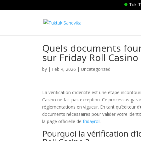
Tuk-T
Quels documents fourni
sur Friday Roll Casino
by
|
Feb 4, 2026
|
Uncategorized
La vérification d’identité est une étape incontou
Casino ne fait pas exception. Ce processus garan
réglementations en vigueur. En tant qu’éditeur d’u
documents nécessaires pour valider votre identité
la page officielle de
fridayroll
.
Pourquoi la vérification d’