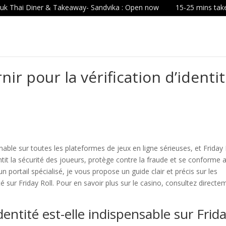
uk Thai Diner & Takeaway- Sandvika : Open now
15-25 mins ta
r pour la vérification d’identi
rnable sur toutes les plateformes de jeux en ligne sérieuses, et Friday 
tit la sécurité des joueurs, protège contre la fraude et se conforme 
n portail spécialisé, je vous propose un guide clair et précis sur les
 sur Friday Roll. Pour en savoir plus sur le casino, consultez directe
identité est-elle indispensable sur Frid