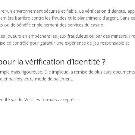
er un environnement sécurisé et fiable. La vérification d’identité, ap
mière barrière contre les fraudes et le blanchiment d’argent. Sans c
its ou de bénéficier pleinement des services du casino.
les joueurs en empêchant les jeux frauduleux ou par des mineurs. Fri
utilise ce contrôle pour garantir une expérience de jeu responsable et
ur la vérification d’identité ?
 simple mais rigoureuse. Elle implique la remise de plusieurs document
sse et parfois votre mode de paiement.
ntité valide. Voici les formats acceptés :