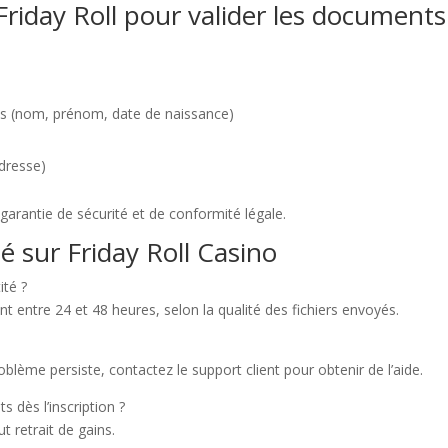
Friday Roll pour valider les documents
s (nom, prénom, date de naissance)
dresse)
garantie de sécurité et de conformité légale.
té sur Friday Roll Casino
ité ?
entre 24 et 48 heures, selon la qualité des fichiers envoyés.
le problème persiste, contactez le support client pour obtenir de l’aide.
s dès l’inscription ?
t retrait de gains.