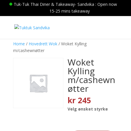
Tuk-Tuk Thai Diner & Takeaway- Sandvika : Open now
15-25 mins takeaway
Home
/
Hovedrett Wok
/ Woket Kylling
m/cashewnøtter
Woket
Kylling
m/cashewn
øtter
kr
245
Velg ønsket styrke